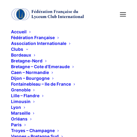
Accueil
Fédération Française
Association Internationale
GALETTE DES ROIS
Clubs
Bordeaux
ET VOEUX 2018
Bretagne-Nord
Bretagne – Cote d’Emeraude
Caen – Normandie
Dijon – Bourgogne
9 JANVIER 2018
Fontainebleau – Ile de France
Grenoble
Lille – Flandre
Limousin
Lyon
Marseille
Orléans
Paris
Troyes – Champagne
Vannes – Bretagne Sud