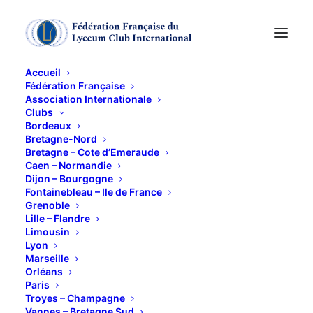
Accueil
Fédération Française
Association Internationale
Galette des Reines
Clubs
Bordeaux
Bretagne-Nord
9 JANVIER 2018
Bretagne – Cote d’Emeraude
Caen – Normandie
Dijon – Bourgogne
Fontainebleau – Ile de France
Grenoble
Lille – Flandre
Limousin
Lyon
Marseille
Orléans
Paris
Troyes – Champagne
Vannes – Bretagne Sud