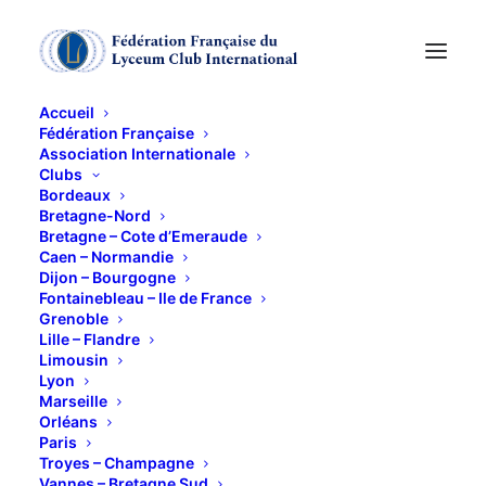
Accueil
Fédération Française
Association Internationale
Galette des Reines
Clubs
Bordeaux
Bretagne-Nord
9 JANVIER 2019
Bretagne – Cote d’Emeraude
Caen – Normandie
Dijon – Bourgogne
Fontainebleau – Ile de France
Grenoble
Lille – Flandre
Limousin
Lyon
Marseille
Orléans
Paris
Troyes – Champagne
Vannes – Bretagne Sud