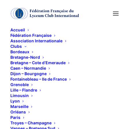
Accueil
Fédération Française
Association Internationale
Clubs
Bordeaux
Bretagne-Nord
Bretagne – Cote d’Emeraude
Caen – Normandie
Dijon – Bourgogne
Fontainebleau – Ile de France
Chargée-de-
Grenoble
Lille – Flandre
conférences
Limousin
Lyon
Marseille
Orléans
Paris
Troyes – Champagne
Vannes – Bretagne Sud