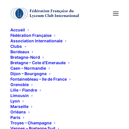
Accueil
Fédération Française
Association Internationale
Clubs
Bordeaux
Bretagne-Nord
Bretagne – Cote d’Emeraude
Caen – Normandie
Dijon – Bourgogne
Fontainebleau – Ile de France
Grenoble
Lille – Flandre
Limousin
Lyon
Marseille
Orléans
Paris
Troyes – Champagne
Vannes – Bretagne Sud