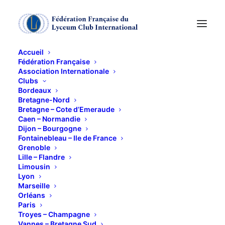
Accueil
Fédération Française
Association Internationale
Clubs
Bordeaux
Bretagne-Nord
Bretagne – Cote d’Emeraude
Caen – Normandie
Dijon – Bourgogne
Fontainebleau – Ile de France
Grenoble
Lille – Flandre
Limousin
Lyon
Marseille
Orléans
Paris
Troyes – Champagne
Vannes – Bretagne Sud