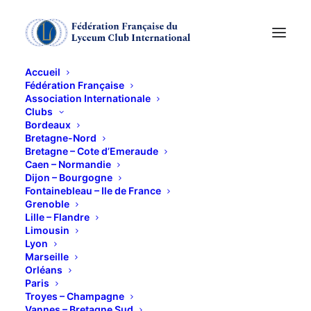
Accueil
Fédération Française
Association Internationale
Clubs
Bordeaux
Bretagne-Nord
Bretagne – Cote d’Emeraude
Caen – Normandie
Dijon – Bourgogne
Fontainebleau – Ile de France
Grenoble
Lille – Flandre
Limousin
Lyon
Marseille
Orléans
Paris
Troyes – Champagne
Vannes – Bretagne Sud