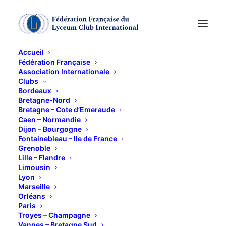
Accueil
Fédération Française
Association Internationale
Clubs
Bordeaux
Bretagne-Nord
Bretagne – Cote d’Emeraude
Caen – Normandie
Dijon – Bourgogne
Fontainebleau – Ile de France
Grenoble
Lille – Flandre
Limousin
Lyon
Marseille
Orléans
Paris
Troyes – Champagne
Vannes – Bretagne Sud