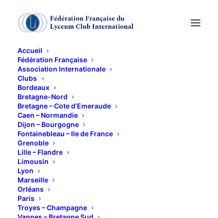
Accueil
Fédération Française
Association Internationale
Clubs
Bordeaux
Bretagne-Nord
Bretagne – Cote d’Emeraude
Caen – Normandie
Dijon – Bourgogne
Fontainebleau – Ile de France
Grenoble
Lille – Flandre
Limousin
Lyon
Marseille
Orléans
Paris
Troyes – Champagne
Vannes – Bretagne Sud