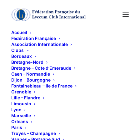
Accueil
Fédération Française
Association Internationale
Clubs
Bordeaux
Bretagne-Nord
Bretagne – Cote d’Emeraude
Caen – Normandie
Dijon – Bourgogne
Fontainebleau – Ile de France
Grenoble
Lille – Flandre
Limousin
Lyon
Marseille
Orléans
Paris
Troyes – Champagne
Vannes – Bretagne Sud