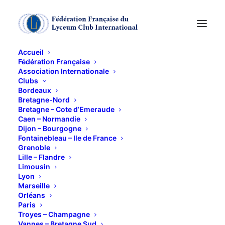
Accueil
Fédération Française
Association Internationale
Fevrier 2015
Clubs
Bordeaux
Bretagne-Nord
18 AOÛT 2015
Bretagne – Cote d’Emeraude
Caen – Normandie
Dijon – Bourgogne
Fontainebleau – Ile de France
Grenoble
Lille – Flandre
Limousin
Lyon
Documents joints
Marseille
Orléans
programme_fevrier_2015.pdf
Paris
Troyes – Champagne
Vannes – Bretagne Sud