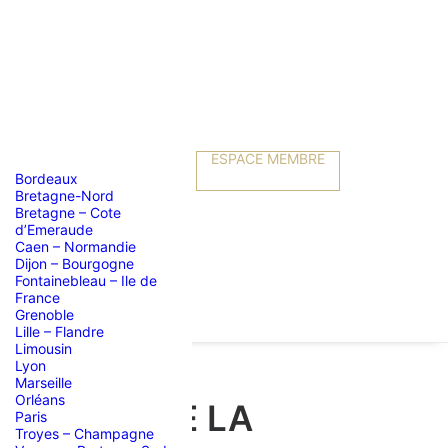
ESPACE MEMBRE
Bordeaux
Bretagne-Nord
Bretagne – Cote
d’Emeraude
Caen – Normandie
Dijon – Bourgogne
Fontainebleau – Ile de
France
Grenoble
Lille – Flandre
Limousin
Lyon
Marseille
Orléans
 -ROGER DE LA
Paris
Troyes – Champagne