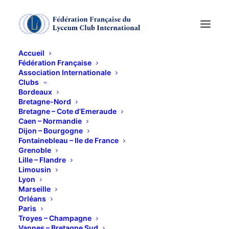
Accueil
Fédération Française
Association Internationale
EXPOSITION "PIERRE
Clubs
Bordeaux
SOULAGES"
Bretagne-Nord
Bretagne – Cote d’Emeraude
Caen – Normandie
Dijon – Bourgogne
12 NOVEMBRE 2012
Fontainebleau – Ile de France
Grenoble
Lille – Flandre
Limousin
Lyon
Marseille
Orléans
au MUSEE DES BEAUX ARTS
Paris
Troyes – Champagne
Avec le LYCEUM CLUB de GRENOBLE
Vannes – Bretagne Sud