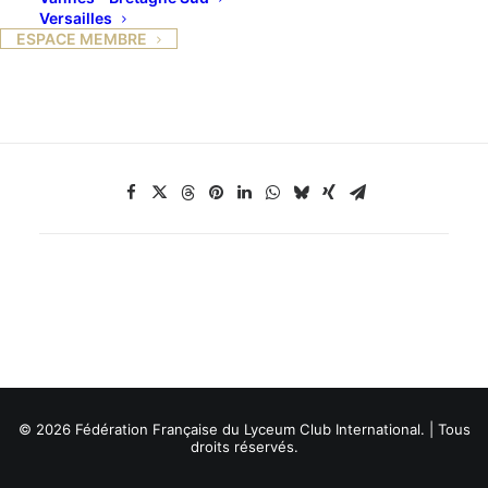
Versailles
deValence
ESPACE MEMBRE
Puis déjeuner chez nos amis Dollinger à Upie
© 2026 Fédération Française du Lyceum Club International. | Tous
droits réservés.