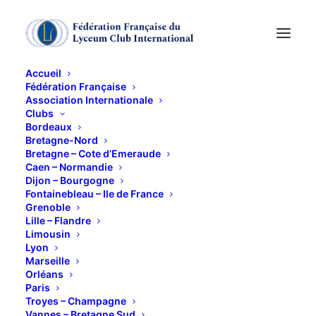
Accueil
Fédération Française
Association Internationale
EXPOSITION
Clubs
Bordeaux
BERNARD CATHELIN
Bretagne-Nord
Bretagne – Cote d’Emeraude
Caen – Normandie
A VALENCE
Dijon – Bourgogne
Fontainebleau – Ile de France
Grenoble
20 MARS 2015
Lille – Flandre
Limousin
Lyon
Marseille
Orléans
Paris
Troyes – Champagne
Valence : Exposition Bernard Cathelin au Musée
Vannes – Bretagne Sud