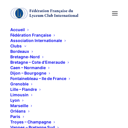
Accueil
Fédération Française
Association Internationale
"Etretat, par-delà les
Clubs
Bordeaux
falaises" au musée
Bretagne-Nord
Bretagne – Cote d’Emeraude
Caen – Normandie
des Beaux Arts de
Dijon – Bourgogne
Fontainebleau – Ile de France
Lyon
Grenoble
Lille – Flandre
Limousin
26 FÉVRIER 2026
Lyon
Marseille
Orléans
Paris
Troyes – Champagne
Vannes – Bretagne Sud