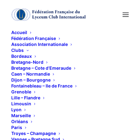
Accueil
Fédération Française
Association Internationale
Ensemble "Les
Clubs
Bordeaux
Voyageurs"
Bretagne-Nord
Bretagne – Cote d’Emeraude
Caen – Normandie
Dijon – Bourgogne
6 JUIN 2013
Fontainebleau – Ile de France
Grenoble
Lille – Flandre
Limousin
Lyon
Marseille
Orléans
Concert en l’Eglise Saint Ouen (rue saint Ouen à
Paris
Caen), ouvert à tous, par le talentueux Ensemble
Troyes – Champagne
Vannes – Bretagne Sud