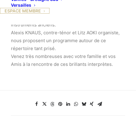
baroque « les Voyageurs », formation à géométrie
Versailles
variable d’origine caennaise. Ce sont de jeunes
ESPACE MEMBRE
musiciens interprétant le répertoire baroque sur des
instruments anciens.
Alexis KNAUS, contre-ténor et Litz AOKI organiste,
nous proposent un programme autour de ce
répertoire tant prisé.
Venez très nombreuses avec votre famille et vos
Amis à la rencontre de ces brillants interprètes.