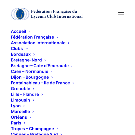
Accueil
Fédération Française
Association Internationale
ECOLE HOTELIERE
Clubs
Bordeaux
Bretagne-Nord
14 NOVEMBRE 2013
Bretagne – Cote d’Emeraude
Caen – Normandie
Dijon – Bourgogne
Fontainebleau – Ile de France
Grenoble
Lille – Flandre
Limousin
Lyon
Visite de l’école hôtelière de Bonneveine
Marseille
Orléans
Paris
Troyes – Champagne
Vannes – Bretagne Sud