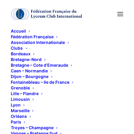
Accueil
Fédération Française
Association Internationale
DIVERTIMENTO
Clubs
Bordeaux
MUSICAL : Autour de
Bretagne-Nord
Bretagne – Cote d’Emeraude
Caen – Normandie
Beethoven
Dijon – Bourgogne
Fontainebleau – Ile de France
Grenoble
23 OCTOBRE 2013
Lille – Flandre
Limousin
Lyon
Marseille
Orléans
Paris
Troyes – Champagne
A 18 H et à 20 H – Rendez vous 20mn avant sur
Vannes – Bretagne Sud