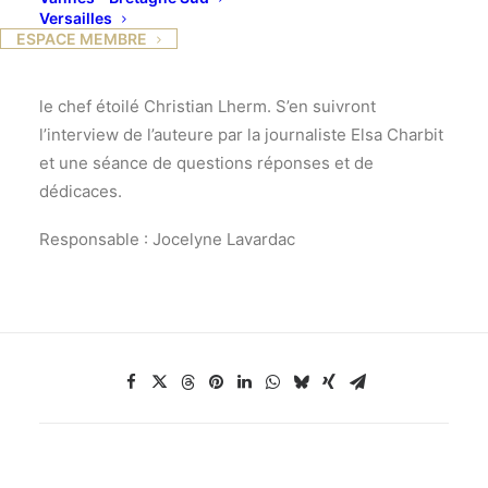
Versailles
d’une coupe de champagne et d’un cocktail en
ESPACE MEMBRE
compagnie d’Eve Ruggieri. Les convives passeront
ensuite à table pour déguster un dîner concocté par
le chef étoilé Christian Lherm. S’en suivront
l’interview de l’auteure par la journaliste Elsa Charbit
et une séance de questions réponses et de
dédicaces.
Responsable : Jocelyne Lavardac