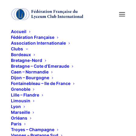
Accueil
Fédération Française
Association Internationale
DIVERTIMENTO
Clubs
Bordeaux
LITTERAIRE : EVE
Bretagne-Nord
Bretagne – Cote d’Emeraude
Caen – Normandie
RUGGIERI
Dijon – Bourgogne
Fontainebleau – Ile de France
Grenoble
23 OCTOBRE 2013
Lille – Flandre
Limousin
Lyon
Marseille
Orléans
Paris
Troyes – Champagne
Cette soirée exceptionnelle débutera à 19h30 autour
Vannes – Bretagne Sud