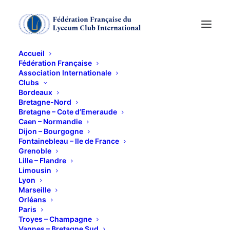
Accueil
Fédération Française
Association Internationale
DIVERTIMENTO : «
Clubs
Bordeaux
CONCERT EXPRESSO
Bretagne-Nord
Bretagne – Cote d’Emeraude
Caen – Normandie
» MOZART
Dijon – Bourgogne
Fontainebleau – Ile de France
Grenoble
21 FÉVRIER 2014
Lille – Flandre
Limousin
Lyon
Marseille
Orléans
Paris
Troyes – Champagne
A la découverte de l’art mozartien……
Vannes – Bretagne Sud