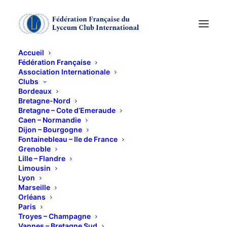
Accueil
Fédération Française
Association Internationale
DINER de NOËL
Clubs
Bordeaux
Bretagne-Nord
14 DÉCEMBRE 2011
Bretagne – Cote d’Emeraude
Caen – Normandie
Dijon – Bourgogne
Fontainebleau – Ile de France
Grenoble
Lille – Flandre
Limousin
Lyon
Le REPAS de NOËL sera servi par le même traiteur
Marseille
que l’an dernier.Nous vous indiquerons l’endroit de
Orléans
Paris
ces festivités et leur prix dans le courant du mois
Troyes – Champagne
de novembre, par courrier séparé.
Vannes – Bretagne Sud