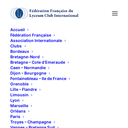
Accueil
Fédération Française
Association Internationale
Déjeuner de l'Amitié,
Clubs
Bordeaux
au restaurant La
Bretagne-Nord
Bretagne – Cote d’Emeraude
Caen – Normandie
Terrasse, à Seine Port
Dijon – Bourgogne
Fontainebleau – Ile de France
Grenoble
30 AVRIL 2025
Lille – Flandre
Limousin
Lyon
Marseille
Orléans
Paris
Troyes – Champagne
Vannes – Bretagne Sud