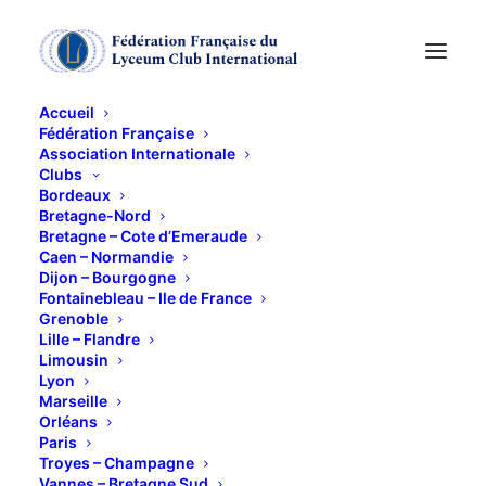
Accueil
Fédération Française
Association Internationale
Clubs
Bordeaux
Déjeuner champêtre
Bretagne-Nord
Bretagne – Cote d’Emeraude
Caen – Normandie
de fin d'année
Dijon – Bourgogne
Fontainebleau – Ile de France
Grenoble
27 JUIN 2024
Lille – Flandre
Limousin
Lyon
Marseille
Orléans
Paris
Troyes – Champagne
Vannes – Bretagne Sud