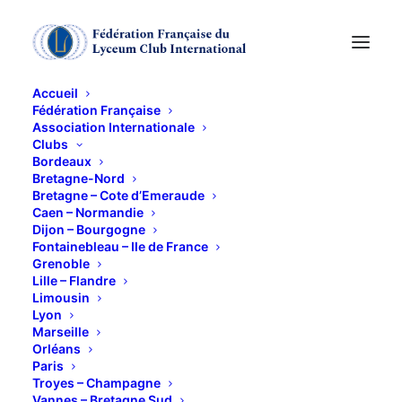
Accueil
Fédération Française
Association Internationale
cuisine
Clubs
Bordeaux
Bretagne-Nord
9 DÉCEMBRE 2019
Bretagne – Cote d’Emeraude
Caen – Normandie
Dijon – Bourgogne
Fontainebleau – Ile de France
Grenoble
Lille – Flandre
Limousin
Lyon
Atelier Sablés de Noël alsaciens
Marseille
« schwowebredele »
Orléans
Paris
Troyes – Champagne
chez Elisabeth Kloetzer
Vannes – Bretagne Sud