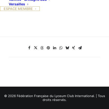
hâte qu’il pleuve ! »
Versailles
ESPACE MEMBRE
Après le déjeuner à la Rançonnière, Anne-Marie
Poisson nous fera découvrir ce très joli village.
© 2026 Fédération Française du Lyceum Club International. | Tous
droits réservés.