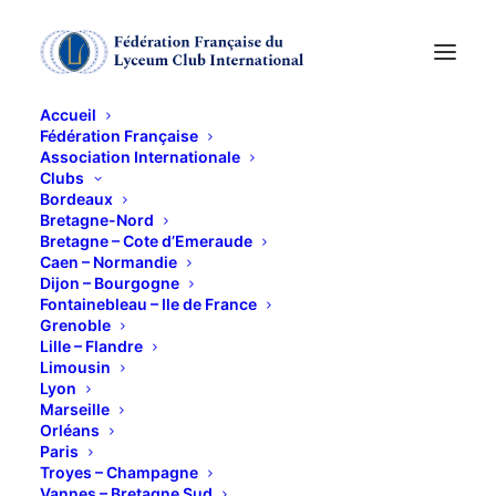
Accueil
Fédération Française
Association Internationale
CREPON
Clubs
Bordeaux
Bretagne-Nord
16 OCTOBRE 2012
Bretagne – Cote d’Emeraude
Caen – Normandie
Dijon – Bourgogne
Fontainebleau – Ile de France
Grenoble
Lille – Flandre
Limousin
Lyon
Village de Crépon : visite de l’atelier artisanal de
Marseille
parapluies H2O. Vous découvrirez les secrets de la
Orléans
Paris
fabrication du parapluie fait main, qui vont de la
Troyes – Champagne
coupe au repassage. « Après votre visite, vous aurez
Vannes – Bretagne Sud