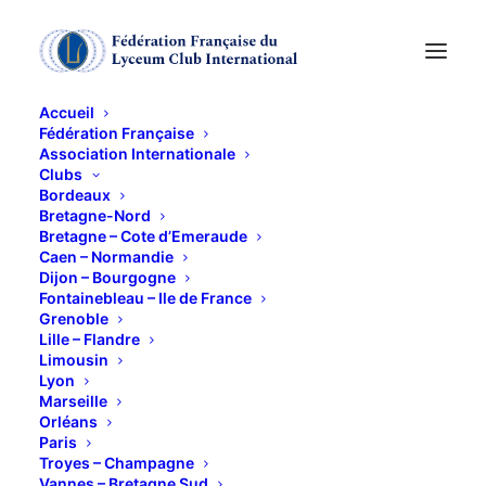
Accueil
Fédération Française
Association Internationale
CONFERENCE
Clubs
Bordeaux
Bretagne-Nord
18 JUIN 2013
Bretagne – Cote d’Emeraude
Caen – Normandie
Dijon – Bourgogne
Fontainebleau – Ile de France
Grenoble
Lille – Flandre
Limousin
Lyon
Conférence sur
le droit
, préparée par Monsieur
Marseille
Michel Lemaître, (président de la CA de Pau)à la
Orléans
Paris
demande de Michèle Suquet
Troyes – Champagne
Les conjoints sont les bienvenus.
Vannes – Bretagne Sud