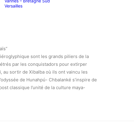
Vannes – Bretagne Sud
Versailles
aïs”
iéroglyphique sont les grands piliers de la
étrés par les conquistadors pour extirper
 au sortir de Xibalba où ils ont vaincu les
l’odyssée de Hunahpú- Chbalanké s’inspire de
ost classique l’unité de la culture maya-