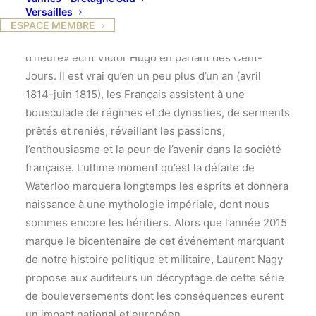
d’ouvrages, conférencier et auteur de nombreux
Versailles
articles universitaires.
ESPACE MEMBRE
«Rien dans l’histoire n’a ressemblé à ce quart
d’heure» écrit Victor Hugo en parlant des Cent-
Jours. Il est vrai qu’en un peu plus d’un an (avril
1814-juin 1815), les Français assistent à une
bousculade de régimes et de dynasties, de serments
prêtés et reniés, réveillant les passions,
l’enthousiasme et la peur de l’avenir dans la société
française. L’ultime moment qu’est la défaite de
Waterloo marquera longtemps les esprits et donnera
naissance à une mythologie impériale, dont nous
sommes encore les héritiers. Alors que l’année 2015
marque le bicentenaire de cet événement marquant
de notre histoire politique et militaire, Laurent Nagy
propose aux auditeurs un décryptage de cette série
de bouleversements dont les conséquences eurent
un impact national et européen.