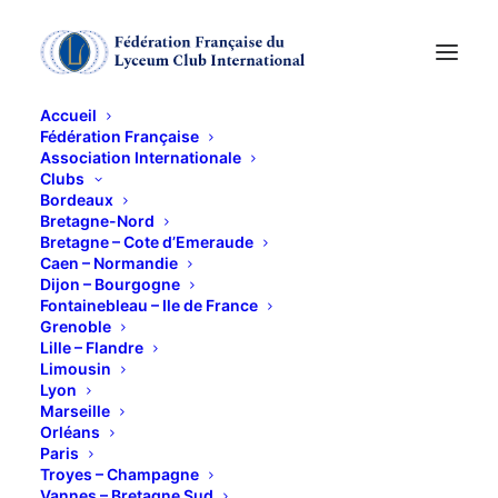
Accueil
Fédération Française
Association Internationale
CONFERENCE sur
Clubs
Bordeaux
NAPOLEON
Bretagne-Nord
Bretagne – Cote d’Emeraude
Caen – Normandie
Dijon – Bourgogne
21 SEPTEMBRE 2015
Fontainebleau – Ile de France
Grenoble
Lille – Flandre
Limousin
Lyon
Marseille
Orléans
er
Les Cent-Jours de Napoléon 1
, de l’île d’Elbe à
Paris
Waterloo, par Laurent NAGY, enseignant, éditeur
Troyes – Champagne
Vannes – Bretagne Sud