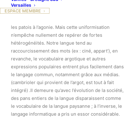
Versailles
l’Evolution de la langue française.
ESPACE MEMBRE
On constate que le français tend à l’uniformisation, et
les patois à l’agonie. Mais cette uniformisation
n’empêche nullement de repérer de fortes
hétérogénéités. Notre langue tend au
raccourcissement des mots (ex : ciné, appart’), en
revanche, le vocabulaire argotique et autres
expressions populaires entrent plus facilement dans
le langage commun, notamment grâce aux médias.
(cambrioler qui provient de l’argot, est tout à fait
intégré) .Il demeure qu’avec l’évolution de la société,
des pans entiers de la langue disparaissent comme
le vocabulaire de la langue paysanne ; à l’inverse, le
langage informatique a pris un essor considérable.