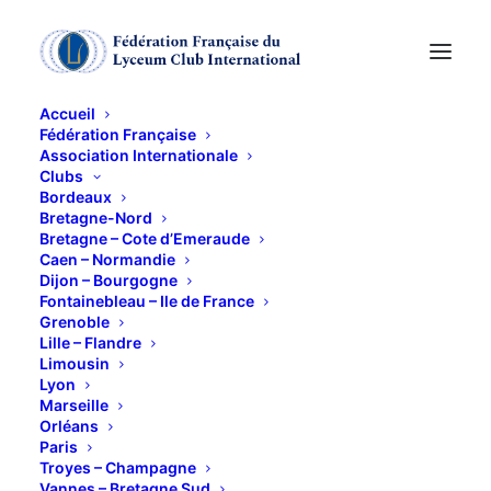
Accueil
Fédération Française
Association Internationale
CONFERENCE sur
Clubs
Bordeaux
l'EVOLUTION de la
Bretagne-Nord
Bretagne – Cote d’Emeraude
Caen – Normandie
LANGUE FRANCAISE
Dijon – Bourgogne
Fontainebleau – Ile de France
Grenoble
27 MARS 2014
Lille – Flandre
Limousin
Lyon
Marseille
Orléans
Paris
Troyes – Champagne
Monsieur ARSAC nous parlera sur le thème :
Vannes – Bretagne Sud