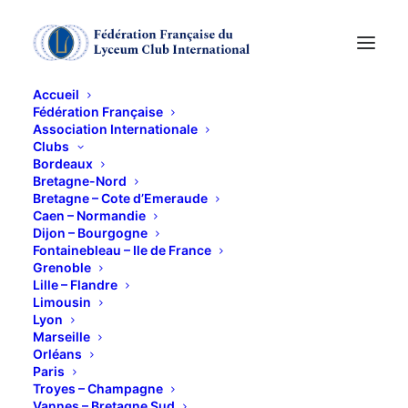
Accueil
Fédération Française
Association Internationale
Clubs
Bordeaux
Bretagne-Nord
Conférence Marie
Bretagne – Cote d’Emeraude
Caen – Normandie
Castellain:
Dijon – Bourgogne
Fontainebleau – Ile de France
"Caillebotte"
Grenoble
Lille – Flandre
Limousin
27 MARS 2025
Lyon
Marseille
Orléans
Paris
Troyes – Champagne
Vannes – Bretagne Sud