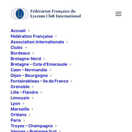
Accueil
Fédération Française
Association Internationale
Clubs
Conférence en
Bordeaux
Bretagne-Nord
anglais sur Constance
Bretagne – Cote d’Emeraude
Caen – Normandie
Dijon – Bourgogne
Smedley
Fontainebleau – Ile de France
Grenoble
Lille – Flandre
10 JANVIER 2022
Limousin
Lyon
Marseille
Orléans
Paris
Troyes – Champagne
Vannes – Bretagne Sud