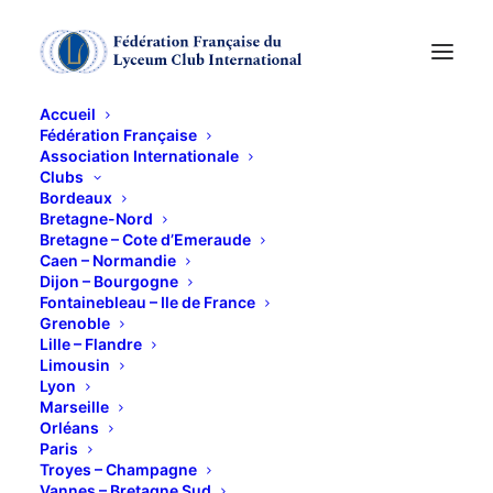
Accueil
Fédération Française
Association Internationale
CONFERENCE DE
Clubs
Bordeaux
GABI SHUCHMAN :
Bretagne-Nord
Bretagne – Cote d’Emeraude
Caen – Normandie
"LES BIJOUX"
Dijon – Bourgogne
Fontainebleau – Ile de France
Grenoble
14 NOVEMBRE 2016
Lille – Flandre
Limousin
Lyon
Marseille
Orléans
Paris
Troyes – Champagne
Vannes – Bretagne Sud