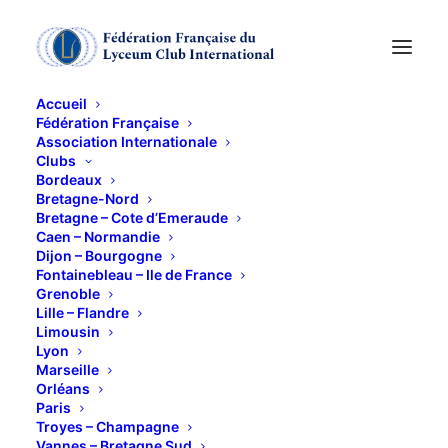
Accueil
Fédération Française
Association Internationale
Clubs
CONFERENCE -CLA
Bordeaux
Bretagne-Nord
PHOTO ANIMALIERE
Bretagne – Cote d’Emeraude
Caen – Normandie
Dijon – Bourgogne
PAR SABINE BERNET
Fontainebleau – Ile de France
Grenoble
Lille – Flandre
6 MAI 2025
Limousin
Lyon
Marseille
Orléans
Paris
Troyes – Champagne
Vannes – Bretagne Sud