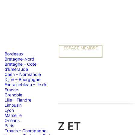
ESPACE MEMBRE
Bordeaux
Bretagne-Nord
Bretagne – Cote
d’Emeraude
Caen – Normandie
Dijon – Bourgogne
Fontainebleau – Ile de
France
Grenoble
Lille – Flandre
Limousin
Lyon
Marseille
Orléans
QUE DE JAZZ ET
Paris
Troyes – Champagne