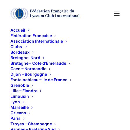
Accueil
Fédération Française
Association Internationale
Concert/lecture par
Clubs
Bordeaux
Mélanie Burlaud
Bretagne-Nord
Bretagne – Cote d’Emeraude
Caen – Normandie
Dijon – Bourgogne
31 MARS 2015
Fontainebleau – Ile de France
Grenoble
Lille – Flandre
Limousin
Lyon
Marseille
Orléans
Nous vous proposons un concert de piano avec
Paris
lecture de correspondances de musiciens pendant la
Troyes – Champagne
Vannes – Bretagne Sud