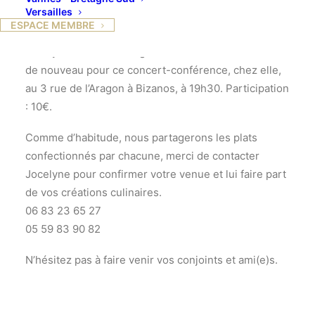
première guerre mondiale avec des œuvres de
Versailles
Debussy, Ravel, Satie, Poulenc, Fauré, Durosoir.
ESPACE MEMBRE
Jocelyne Courbon a la gentillesse de nous recevoir
de nouveau pour ce concert-conférence, chez elle,
au 3 rue de l’Aragon à Bizanos, à 19h30. Participation
: 10€.
Comme d’habitude, nous partagerons les plats
confectionnés par chacune, merci de contacter
Jocelyne pour confirmer votre venue et lui faire part
de vos créations culinaires.
06 83 23 65 27
05 59 83 90 82
N’hésitez pas à faire venir vos conjoints et ami(e)s.