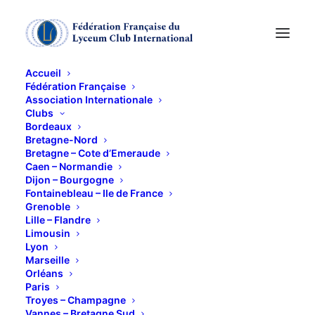
Accueil
Fédération Française
Association Internationale
CONCERT DES
Clubs
Bordeaux
SOEURS LABEQUE :
Bretagne-Nord
Bretagne – Cote d’Emeraude
Caen – Normandie
ALBENIZ, RAVEL,
Dijon – Bourgogne
Fontainebleau – Ile de France
DEBUSSY
Grenoble
Lille – Flandre
Limousin
12 JANVIER 2012
Lyon
Marseille
Orléans
Paris
Troyes – Champagne
Vannes – Bretagne Sud