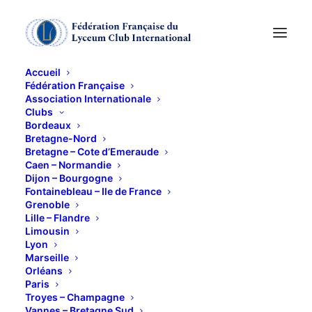
Accueil
Fédération Française
Association Internationale
CONCERT
Clubs
Bordeaux
Bretagne-Nord
14 NOVEMBRE 2015
Bretagne – Cote d’Emeraude
Caen – Normandie
Dijon – Bourgogne
Fontainebleau – Ile de France
Grenoble
Lille – Flandre
Limousin
Lyon
Allex Foulquier, guadeloupéen devenu normand en
Marseille
1957,est le créateur des 2 premières chorales de
Orléans
Paris
Gospel en Basse-Normandie :
Troyes – Champagne
Le Violet Calix Bridge Gospel, en 1991,et le Total
Vannes – Bretagne Sud