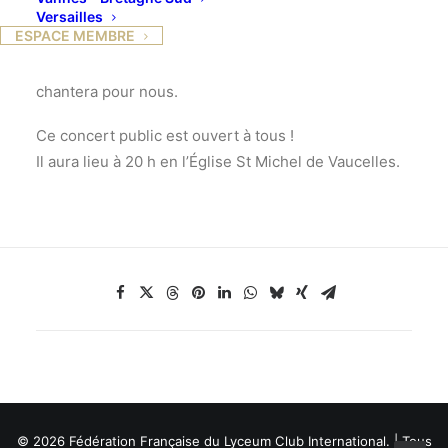
Praise 14 Choir, en 2006, dont il est le chef de
Versailles
ESPACE MEMBRE
chœur.
C’est ce dernier, d’une vingtaine de choristes, qui
chantera pour nous.
Ce concert public est ouvert à tous !
Il aura lieu à 20 h en l’Église St Michel de Vaucelles.
© 2026 Fédération Française du Lyceum Club International. | Tous