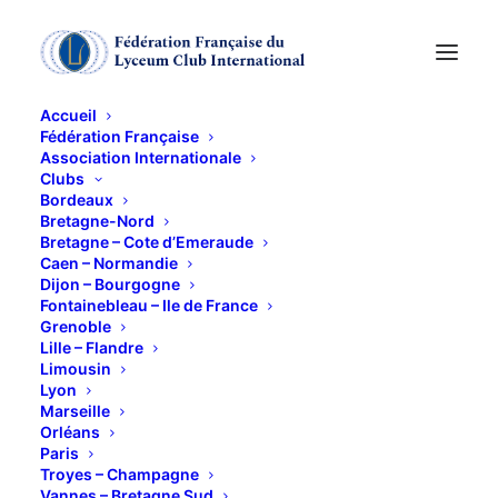
Accueil
Fédération Française
Association Internationale
Clubs
Bordeaux
Bretagne-Nord
Collage juin 2025
Bretagne – Cote d’Emeraude
Caen – Normandie
Dijon – Bourgogne
Fontainebleau – Ile de France
16 JUIN 2025
Grenoble
Lille – Flandre
Limousin
Lyon
Marseille
Orléans
Paris
Troyes – Champagne
Vannes – Bretagne Sud