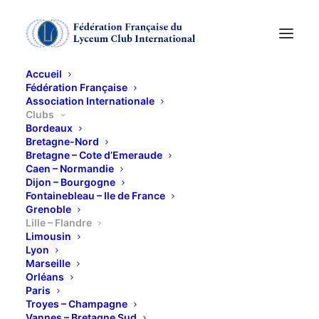
Accueil
Fédération Française
Association Internationale
Clubs
Bordeaux
Bretagne-Nord
Bretagne – Cote d’Emeraude
Caen – Normandie
Dijon – Bourgogne
Lille - Flandre
Fontainebleau – Ile de France
Grenoble
Lille – Flandre
Limousin
Lyon
Marseille
Orléans
Paris
Troyes – Champagne
Vannes – Bretagne Sud