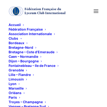
Accueil
Fédération Française
Association Internationale
CINELAND
Clubs
Bordeaux
Bretagne-Nord
14 JUIN 2012
Bretagne – Cote d’Emeraude
Caen – Normandie
Dijon – Bourgogne
Fontainebleau – Ile de France
Grenoble
Lille – Flandre
Limousin
Lyon
A 14 h
Marseille
Orléans
Ballet » MAYERLING » musique de Franz Litz.
Paris
Troyes – Champagne
Le mariage du ballet et du cinéma nous permet de
Vannes – Bretagne Sud