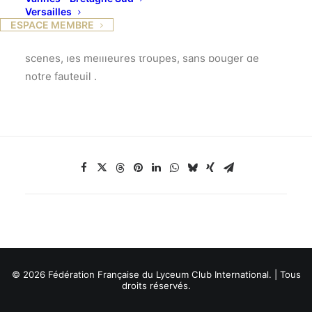
découvrir des œuvres prestigieuses présentées à
Versailles
New York , Londres , Paris…..
ESPACE MEMBRE
Nous pouvons admirer les plus belles mises en
scènes, les meilleures troupes, sans bouger de
notre fauteuil .
© 2026 Fédération Française du Lyceum Club International. | Tous
droits réservés.