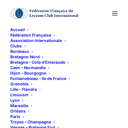
Accueil
Fédération Française
Association Internationale
Ciné-club Anglais
Clubs
Bordeaux
Bretagne-Nord
19 MAI 2011
Bretagne – Cote d’Emeraude
Caen – Normandie
Dijon – Bourgogne
Fontainebleau – Ile de France
Grenoble
Lille – Flandre
Limousin
Lyon
Jeudi 19 à 16 h 00 ciné – club
Marseille
Orléans
Paris
Troyes – Champagne
Vannes – Bretagne Sud