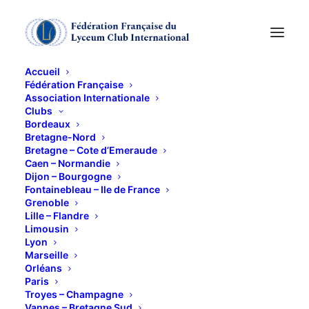
Accueil
Fédération Française
Association Internationale
CERCLE DE LECTURE
Clubs
Bordeaux
Bretagne-Nord
7 MAI 2013
Bretagne – Cote d’Emeraude
Caen – Normandie
Dijon – Bourgogne
Fontainebleau – Ile de France
Grenoble
Lille – Flandre
Limousin
Lyon
à 14H30
Marseille
Orléans
CERCLE DE LECTURE
Paris
Troyes – Champagne
chez Jocelyne Lavardac
Vannes – Bretagne Sud