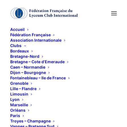
Accueil
Fédération Française
Association Internationale
CERCLE DE LECTURE
Clubs
Bordeaux
Bretagne-Nord
16 OCTOBRE 2012
Bretagne – Cote d’Emeraude
Caen – Normandie
Dijon – Bourgogne
Fontainebleau – Ile de France
Grenoble
Lille – Flandre
Limousin
Lyon
RENTREE DU CERCLE DE LECTURE
Marseille
CHEZ JOCELYNE LAVARDAC
Orléans
Paris
Troyes – Champagne
Vannes – Bretagne Sud