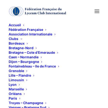
Accueil
Fédération Française
Association Internationale
CERCLE DE LECTURE
Clubs
Bordeaux
Bretagne-Nord
19 JANVIER 2012
Bretagne – Cote d’Emeraude
Caen – Normandie
Dijon – Bourgogne
Fontainebleau – Ile de France
Grenoble
Lille – Flandre
Limousin
Lyon
Responsable : Jocelyne Lavardac
Marseille
Orléans
Paris
Troyes – Champagne
Vannes – Bretagne Sud