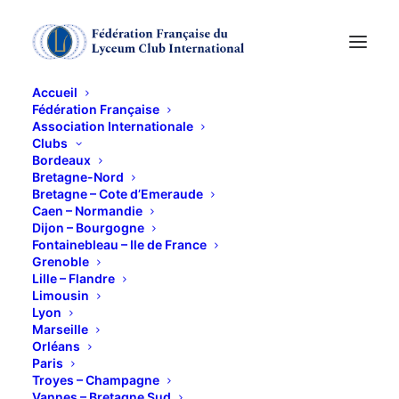
Accueil
Fédération Française
Association Internationale
Clubs
Bordeaux
Bretagne-Nord
Bretagne – Cote d’Emeraude
Caen – Normandie
Dijon – Bourgogne
Fontainebleau – Ile de France
Grenoble
Présentation_versailles
Lille – Flandre
Limousin
Lyon
Marseille
Orléans
Paris
Troyes – Champagne
Vannes – Bretagne Sud