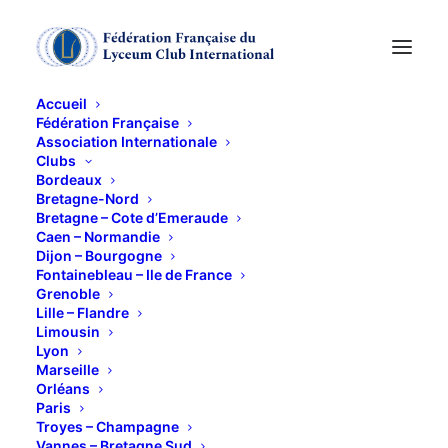
Accueil
Fédération Française
Association Internationale
CALENDRIER DES
Clubs
Bordeaux
ECHANGES
Bretagne-Nord
Bretagne – Cote d’Emeraude
Caen – Normandie
LITTERAIRES 2024
Dijon – Bourgogne
Fontainebleau – Ile de France
-2025
Grenoble
Lille – Flandre
Limousin
10 NOVEMBRE 2024
Lyon
Marseille
Orléans
Paris
Troyes – Champagne
Vannes – Bretagne Sud