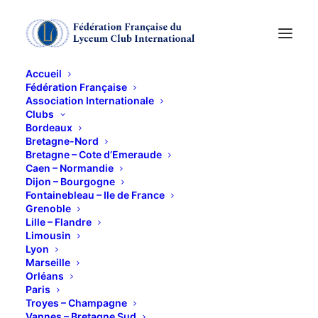
Accueil
Fédération Française
Association Internationale
Avril 2020
Clubs
Bordeaux
Bretagne-Nord
3 MAI 2020
Bretagne – Cote d’Emeraude
Caen – Normandie
Dijon – Bourgogne
Fontainebleau – Ile de France
Grenoble
Lille – Flandre
Limousin
Lyon
Marseille
Ce contenu est protégé par un mot de passe. Pour
Orléans
le voir, veuillez saisir votre mot de passe ci-
Paris
Troyes – Champagne
dessous :
Vannes – Bretagne Sud