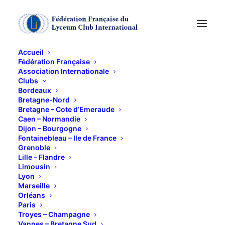
Accueil
Fédération Française
Association Internationale
ATELIER de LECTURE
Clubs
Bordeaux
- Club de BRETAGNE
Bretagne-Nord
Bretagne – Cote d’Emeraude
Caen – Normandie
Dijon – Bourgogne
25 MARS 2018
Fontainebleau – Ile de France
Grenoble
Lille – Flandre
Limousin
Lyon
Marseille
Orléans
Cette année, nous avons choisi le thème. – Derrière
Paris
chaque grand homme, il y a une femme – Ce fil
Troyes – Champagne
Vannes – Bretagne Sud