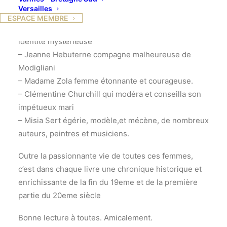
rouge nous a conduit à quelques biographies
Versailles
d’egeries ou de compagnes d’hommes célèbres
ESPACE MEMBRE
– Marthe Bonnard, l’épouse du peintre et son
identité mystérieuse
– Jeanne Hebuterne compagne malheureuse de
Modigliani
– Madame Zola femme étonnante et courageuse.
– Clémentine Churchill qui modéra et conseilla son
impétueux mari
– Misia Sert égérie, modèle,et mécène, de nombreux
auteurs, peintres et musiciens.
Outre la passionnante vie de toutes ces femmes,
c’est dans chaque livre une chronique historique et
enrichissante de la fin du 19eme et de la première
partie du 20eme siècle
Bonne lecture à toutes. Amicalement.