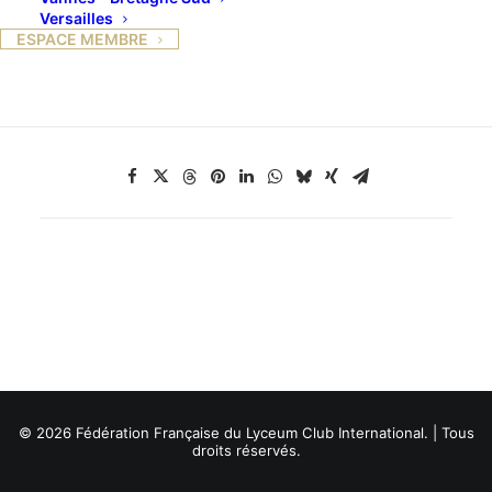
Présidente de la Fédération Française des Lyceum
Versailles
Clubs
ESPACE MEMBRE
© 2026 Fédération Française du Lyceum Club International. | Tous
droits réservés.