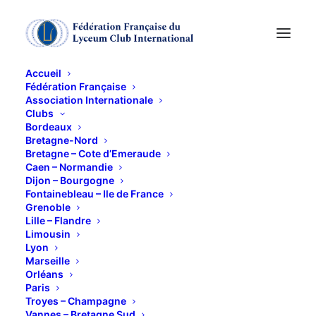
Accueil
Fédération Française
Association Internationale
ASSEMBLÉE
Clubs
Bordeaux
GÉNÉRALE
Bretagne-Nord
Bretagne – Cote d’Emeraude
Caen – Normandie
Dijon – Bourgogne
9 FÉVRIER 2012
Fontainebleau – Ile de France
Grenoble
Lille – Flandre
Limousin
Lyon
Marseille
Orléans
A.G. du Club à la Maison des Associations à 10 h très
Paris
précises, en présence de Muriel HANNART,
Troyes – Champagne
Vannes – Bretagne Sud