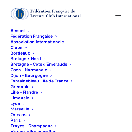
Accueil
Fédération Française
Association Internationale
ASSEMBLEE
Clubs
Bordeaux
GENERALE du CLUB
Bretagne-Nord
Bretagne – Cote d’Emeraude
Caen – Normandie
Dijon – Bourgogne
6 FÉVRIER 2014
Fontainebleau – Ile de France
Grenoble
Lille – Flandre
Limousin
Lyon
Marseille
Orléans
Nous nous retrouverons à 9 h 30 à la Maison des
Paris
Associations, rue Neuve Bourg l’Abbé à Caen.
Troyes – Champagne
Vannes – Bretagne Sud