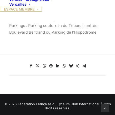
Versailles
L’Assemblée Générale sera suivie d’un déjeuner au
ESPACE MEMBRE
Restaurant Club, situé au dernier étage, du
Restaurant Administratif. ,
Parkings : Parking souterrain du Tribunal, entrée
Boulevard Bertrand ou Parking de l’Hippodrome
© 2026 Fédération Française du Lyceum Club International. | Tous
droits réservés.